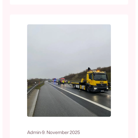
Poppenhausen🚒: FF Oerlenbach🚒: FF
Schweinfurt🚓: Polizei Heute, gegen
11:36 Uhr, heulten die Sirenen in
Poppenhausen und Oerlenbach,
ebenso wurden die Piepser der
Feuerwehr Schweinfurt ausgelöst.Das
Einsatzstichwort lautete „THL – Straße
reinigen“ auf der Autobahn.…
Admin
·
9. November 2025