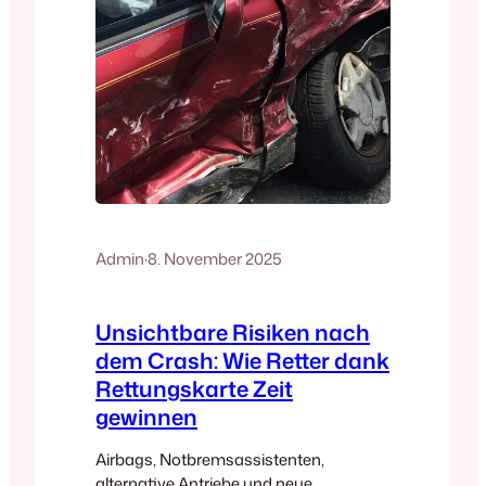
2023 müssen auch die…
Admin
·
8. November 2025
Unsichtbare Risiken nach
dem Crash: Wie Retter dank
Rettungskarte Zeit
gewinnen
Airbags, Notbremsassistenten,
alternative Antriebe und neue