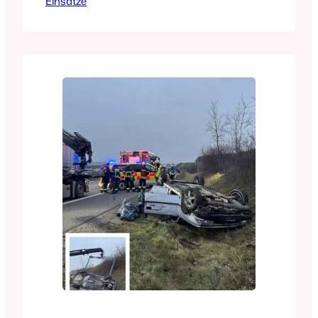
Einsätze
Poppenhausen 47/1 – MLF🚒:
Poppenhausen 20/1 – TLF🚒:
Poppenhausen 56/1 – GW-L2 🚒: FF
Poppenhausen🚒: FF Schweinfurt🚓:
Polizei Heute wurden wir um 09:23 Uhr
zu einem THL 1 – Straße reinigen
alarmiert.Wir rückten mit unserem MZF,
TLF, MLF sowie dem GW-L2…