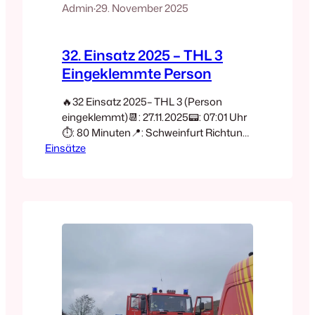
Admin
·
29. November 2025
32. Einsatz 2025 – THL 3
Eingeklemmte Person
🔥32 Einsatz 2025– THL 3 (Person
eingeklemmt)📆: 27.11.2025📟: 07:01 Uhr
⏱️: 80 Minuten📍: Schweinfurt Richtung
Einsätze
Erfurt🚒: Poppenhausen 11/1 – MZF🚒:
Poppenhausen 47/1 – MLF🚒:
Poppenhausen 20/1 – TLF🚒:
Poppenhausen 56/1 – GW-L2 🚒: FF
Poppenhausen🚒: FF Oerlenbach🚒: FF
Schweinfurt🚓: Polizei🚑:
Rettungsdienst Heute wurden die
Feuerwehren Poppenhausen,
Oerlenbach und Schweinfurt um 07:01
Uhr zu einem THL 3…