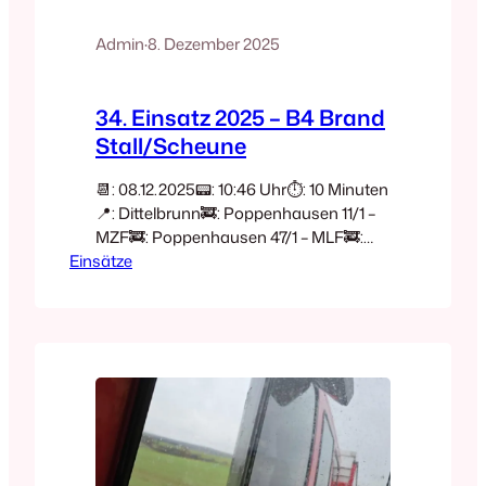
Admin
·
8. Dezember 2025
34. Einsatz 2025 – B4 Brand
Stall/Scheune
📆: 08.12.2025📟: 10:46 Uhr⏱️: 10 Minuten
📍: Dittelbrunn🚒: Poppenhausen 11/1 –
MZF🚒: Poppenhausen 47/1 – MLF🚒:
Einsätze
Poppenhausen 20/1 – TLF🚒:
Poppenhausen 56/1 – GW-L2 🚒: FF
Poppenhausen🚒: FF Dittelbrunn🚒: FF
Geldersheim🚒: FF Hambach🚒: FF
Holzhausen🚒: FF Pfändhausen🚒: FF
Werneck🚒: FW Schweinfurt🚓: Polizei🚒:
Rettungsdienst🚒: UG-ÖEL🚒:
Fachberater THW Zweiter Einsatz des
Tages Keine Stunde später heulte zum
zweiten…