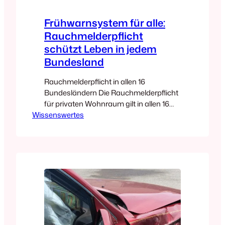
Frühwarnsystem für alle:
Rauchmelderpflicht
schützt Leben in jedem
Bundesland
Rauchmelderpflicht in allen 16
Bundesländern Die Rauchmelderpflicht
für privaten Wohnraum gilt in allen 16
Wissenswertes
Bundesländern. Sie gilt für vermieteten
und ebenso für selbstgenutzten
Wohnraum. Die Landesbauordnung in
den jeweiligen Bundesländern regelt
einige Details zu Terminen und Fristen
sowie zur Rauchmelder-Installation und
Rauchmelder-Wartung. Die
Rauchmelderpflicht gilt in allen
Bundesländern bei Neu-und
Umbauten. Seit 31. Dezember