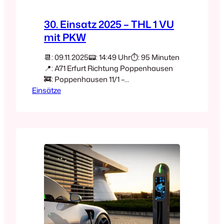
30. Einsatz 2025 – THL 1 VU
mit PKW
📆: 09.11.2025📟: 14:49 Uhr⏱️: 95 Minuten
📍: A71 Erfurt Richtung Poppenhausen
🚒: Poppenhausen 11/1 –
Einsätze
MZFPoppenhausen 20/1 –
TLFPoppenhausen 47/1 – MLF 🚒: FF
Poppenhausen🚒: FF Oerlenbach🚒: FF
Schweinfurt🚑: Rettungsdienst🚓:
Polizei Heute gegen 14:49 Uhr heulten
die Sirenen in Poppenhausen und
Oerlenbach, ebenso wurden die Pager
der Feuerwehr Schweinfurt
ausgelöst.Gemeldet war ein THL 1
(Technische Hilfeleistung, Stufe…