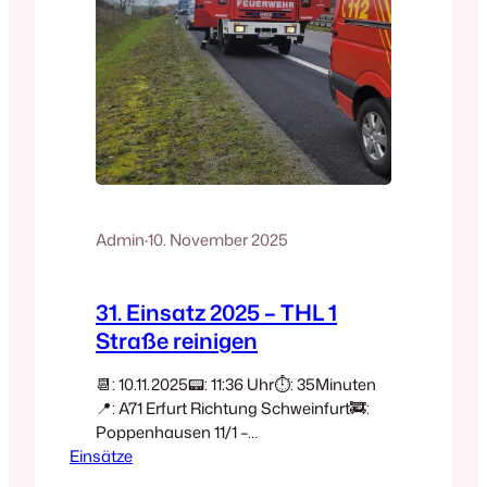
Admin
·
10. November 2025
31. Einsatz 2025 – THL 1
Straße reinigen
📆: 10.11.2025📟: 11:36 Uhr⏱️: 35Minuten
📍: A71 Erfurt Richtung Schweinfurt🚒:
Poppenhausen 11/1 –
Einsätze
MZFPoppenhausen 20/1 –
TLFPoppenhausen 47/1 – MLF 🚒: FF