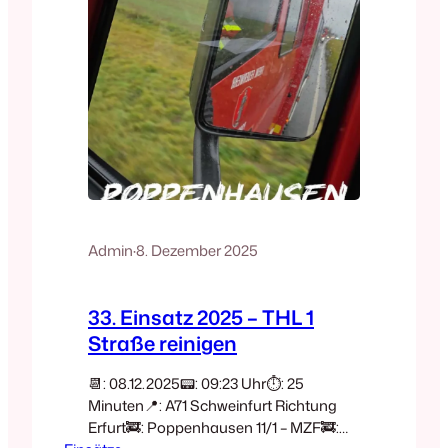
Admin
·
8. Dezember 2025
33. Einsatz 2025 – THL 1
Straße reinigen
📆: 08.12.2025📟: 09:23 Uhr⏱️: 25
Minuten📍: A71 Schweinfurt Richtung
Erfurt🚒: Poppenhausen 11/1 – MZF🚒: