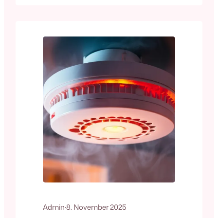
Umweltbewusstsein, steuerlichen
Vorteilen oder wegen moderner Technik.
Doch mit der neuen Antriebsart rücken
auch Sicherheitsfragen stärker in den
Fokus: Wie gefährlich ist die Hochvolt-
Technik wirklich? Und worauf müssen
Einsatzkräfte im Ernstfall achten?
🔒 Sicher im Alltag – durchdachte…
Admin
·
8. November 2025